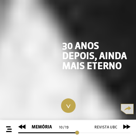
30 ANOS
DEPOIS, AINDA
MAIS ETERNO
MEMÓRIA
REVISTA UBC
10
/
19